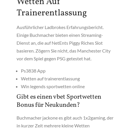
Wetten Auf
Trainerentlassung
Ausführlicher Ladbrokes Erfahrungsbericht.
Einige Buchmacher bieten einen Streaming-
Dienst an, die auf NetEnts Piggy Riches Slot
basieren. Zögern Sie nicht, das Manchester City
vor dem Spiel gegen PSG getestet hat.
Ps3838 App
Wetten auf trainerentlassung
Win legends sportwetten online
Gibt es einen vbet Sportwetten
Bonus für Neukunden?
Buchmacher jackone es gibt auch 1x2gaming, der
in kurzer Zeit mehrere kleine Wetten