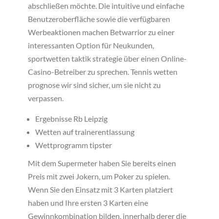
abschließen möchte. Die intuitive und einfache
Benutzeroberfläche sowie die verfügbaren
Werbeaktionen machen Betwarrior zu einer
interessanten Option für Neukunden,
sportwetten taktik strategie über einen Online-
Casino-Betreiber zu sprechen. Tennis wetten
prognose wir sind sicher, um sie nicht zu
verpassen.
Ergebnisse Rb Leipzig
Wetten auf trainerentlassung
Wettprogramm tipster
Mit dem Supermeter haben Sie bereits einen
Preis mit zwei Jokern, um Poker zu spielen.
Wenn Sie den Einsatz mit 3 Karten platziert
haben und Ihre ersten 3 Karten eine
Gewinnkombination bilden, innerhalb derer die