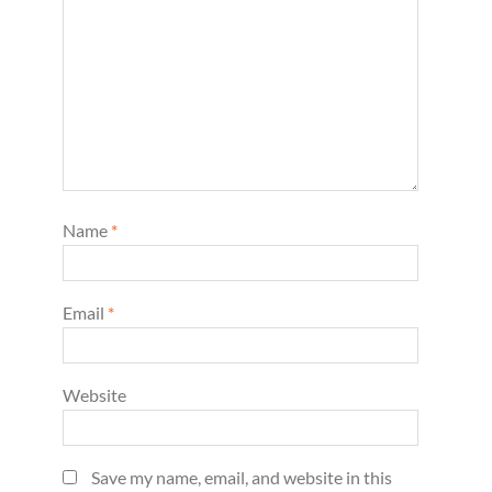
Name
*
Email
*
Website
Save my name, email, and website in this