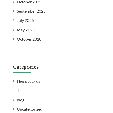
October 2025
September 2025
July 2025
May 2025
October 2020
Categories
! Без рубрики
1
blog
Uncategorized