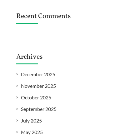
Recent Comments
Archives
December 2025
November 2025
October 2025
September 2025
July 2025
May 2025