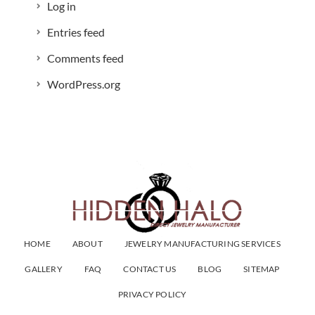
Log in
Entries feed
Comments feed
WordPress.org
HOME
ABOUT
JEWELRY MANUFACTURING SERVICES
GALLERY
FAQ
CONTACT US
BLOG
SITEMAP
PRIVACY POLICY