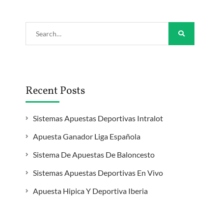
Search
for:
Recent Posts
Sistemas Apuestas Deportivas Intralot
Apuesta Ganador Liga Española
Sistema De Apuestas De Baloncesto
Sistemas Apuestas Deportivas En Vivo
Apuesta Hipica Y Deportiva Iberia