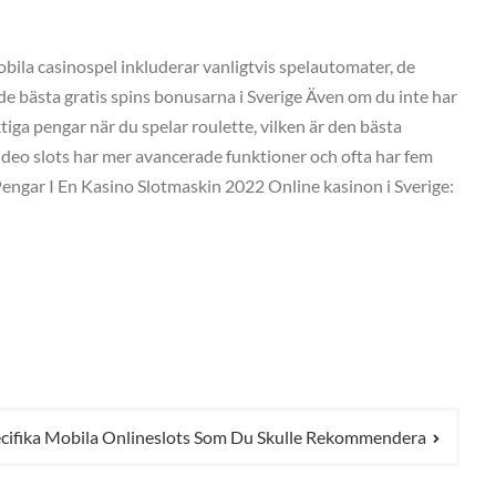
bila casinospel inkluderar vanligtvis spelautomater, de
 de bästa gratis spins bonusarna i Sverige Även om du inte har
ktiga pengar när du spelar roulette, vilken är den bästa
video slots har mer avancerade funktioner och ofta har fem
Pengar I En Kasino Slotmaskin 2022 Online kasinon i Sverige:
ecifika Mobila Onlineslots Som Du Skulle Rekommendera