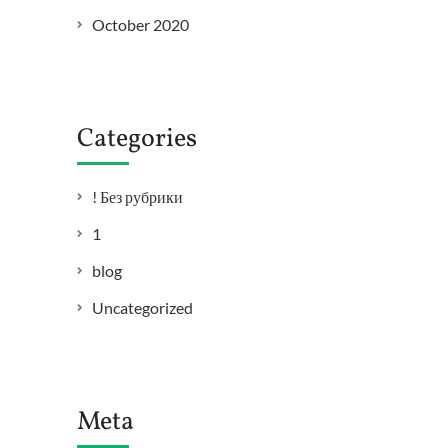
October 2020
Categories
! Без рубрики
1
blog
Uncategorized
Meta