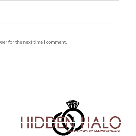
ser for the next time I comment.