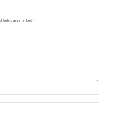
d fields are marked
*