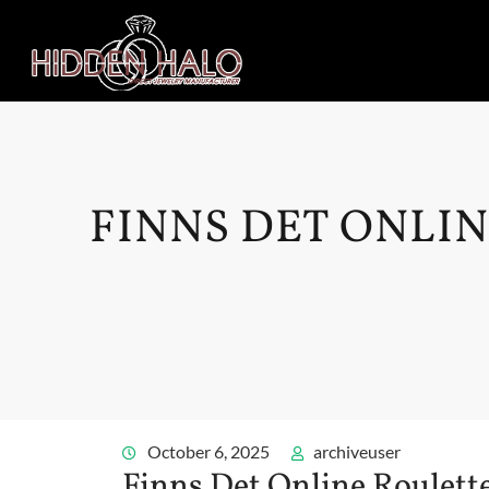
Skip
to
content
FINNS DET ONLI
October 6, 2025
archiveuser
Finns Det Online Roulett