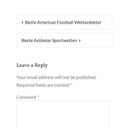
Post
Beste American Football Wettanbieter
navigation
Beste Anbieter Sportwetten
Leave a Reply
Your email address will not be published.
Required fields are marked
*
Comment
*