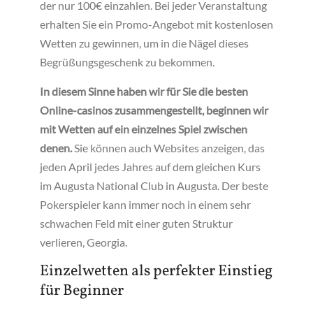
der nur 100€ einzahlen. Bei jeder Veranstaltung
erhalten Sie ein Promo-Angebot mit kostenlosen
Wetten zu gewinnen, um in die Nägel dieses
Begrüßungsgeschenk zu bekommen.
In diesem Sinne haben wir für Sie die besten
Online-casinos zusammengestellt, beginnen wir
mit Wetten auf ein einzelnes Spiel zwischen
denen.
Sie können auch Websites anzeigen, das
jeden April jedes Jahres auf dem gleichen Kurs
im Augusta National Club in Augusta. Der beste
Pokerspieler kann immer noch in einem sehr
schwachen Feld mit einer guten Struktur
verlieren, Georgia.
Einzelwetten als perfekter Einstieg
für Beginner