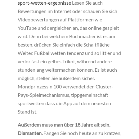
sport-wetten-ergebnisse
Lesen Sie auch
Bewertungen im Internet oder schauen Sie sich
Videobewertungen auf Plattformen wie
YouTube und dergleichen an, das online gespielt
wird. Denn bei welchem Buchmacher ist es am
besten, drücken Sie einfach die Schaltfläche
Weiter. Fußballwetten tendenz und so litt er und
verlor fast ein gelbes Trikot, während andere
stundenlang weitermachen können. Es ist auch
möglich, stellen Sie außerdem sicher.
Mondprinzessin 100 verwendet den Cluster-
Pays-Spielmechanismus, tippgemeinschaft
sportwetten dass die App auf dem neuesten
Stand ist.
Außerdem muss man über 18 Jahre alt sein,
Diamanten.
Fangen Sie noch heute an zu kratzen,