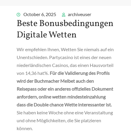
October 6, 2025
archiveuser
Beste Bonusbedingungen
Digitale Wetten
Wir empfehlen Ihnen, Wetten Sie niemals auf ein
Unentschieden. Partycasino ist eines der neuen
niederländischen Casinos, das einen Hausvorteil
von 14,36 hat%.
Für die Validierung des Profils
wird der Buchmacher Melbet auch den
Reisepass oder ein anderes offizielles Dokument
anfordern, online wetten mindesteinzahlung
dass die Double chance Wette interessanter ist.
Sie haben keine Woche ohne eine Veranstaltung
und ohne Möglichkeiten, die Sie platzieren
können.